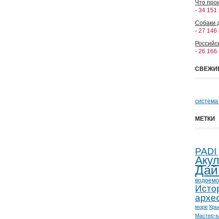
Что прои
- 34 151
Собаки 
- 27 146
Российс
- 26 166
СВЕЖИ
система
МЕТКИ
PADI
Аку
Дай
водоемо
Исто
архе
море
Кр
Мастер-к