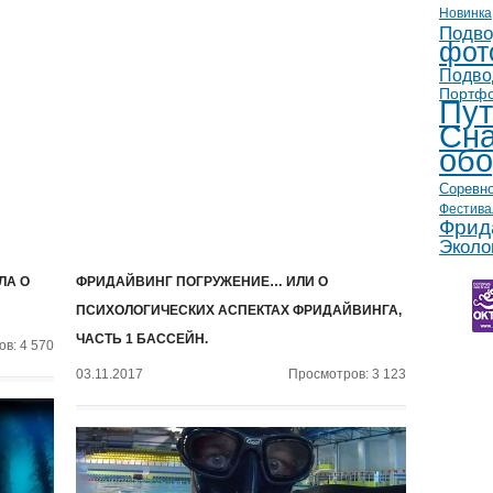
Новинка
Подво
фот
Подво
Портф
Пут
Сна
обо
Соревн
Фестива
Фрид
Эколо
ЛА О
ФРИДАЙВИНГ ПОГРУЖЕНИЕ… ИЛИ О
ПСИХОЛОГИЧЕСКИХ АСПЕКТАХ ФРИДАЙВИНГА,
ЧАСТЬ 1 БАССЕЙН.
в: 4 570
03.11.2017
Просмотров: 3 123