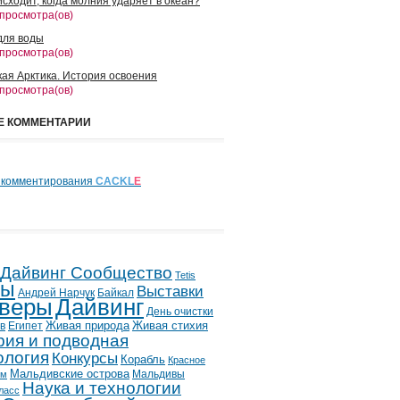
сходит, когда молния ударяет в океан?
 просмотра(ов)
для воды
 просмотра(ов)
кая Арктика. История освоения
 просмотра(ов)
Е КОММЕНТАРИИ
 комментирования
CACKL
E
 Дайвинг Сообщество
Tetis
лы
Выставки
Андрей Нарчук
Байкал
веры
Дайвинг
День очистки
в
Египет
Живая природа
Живая стихия
рия и подводная
ология
Конкурсы
Корабль
Красное
Мальдивские острова
Мальдивы
ым
Наука и технологии
ласс