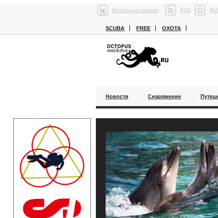
Мобильная версия
RSS
Доб
SCUBA
FREE
ОХОТА
Новости
Снаряжение
Путеш