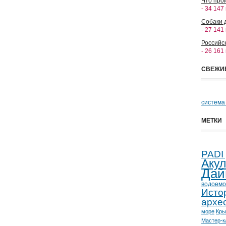
Что прои
- 34 147
Собаки 
- 27 141
Российс
- 26 161
СВЕЖИ
система
МЕТКИ
PADI
Аку
Дай
водоемо
Исто
архе
море
Кр
Мастер-к