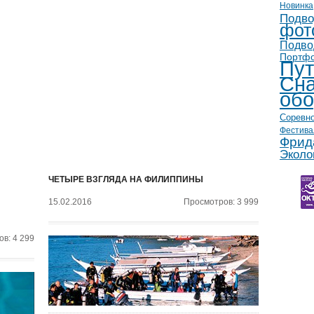
Новинка
Подво
фот
Подво
Портф
Пут
Сна
обо
Соревн
Фестива
Фрид
Эколо
ЧЕТЫРЕ ВЗГЛЯДА НА ФИЛИППИНЫ
15.02.2016
Просмотров: 3 999
в: 4 299