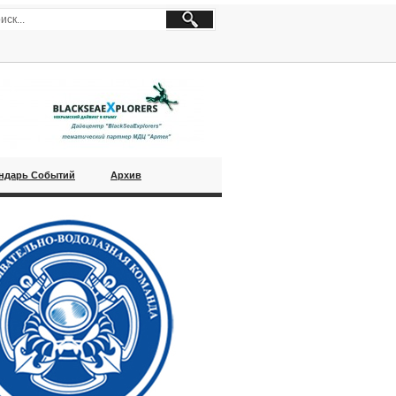
ндарь Событий
Архив