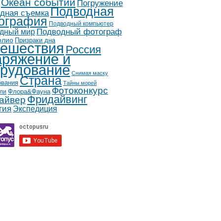
Океан событий
Погружение
Подводная
дная съемка
ография
Подводный компьютер
дный мир
Подводный фотограф
олио
Призраки дна
ешествия
Россия
ряжение и
рудование
Снимая маску
Страна
ования
Тайны морей
Фотоконкурс
Флора&Фауна
ли
Фридайвинг
айвер
гия
Экспедиция