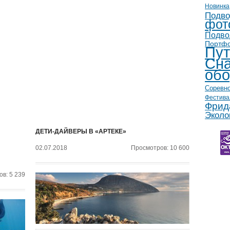
Новинка
Подво
фот
Подво
Портф
Пут
Сна
обо
Соревн
Фестива
Фрид
Эколо
ДЕТИ-ДАЙВЕРЫ В «АРТЕКЕ»
02.07.2018
Просмотров: 10 600
в: 5 239