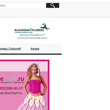
ндарь Событий
Архив