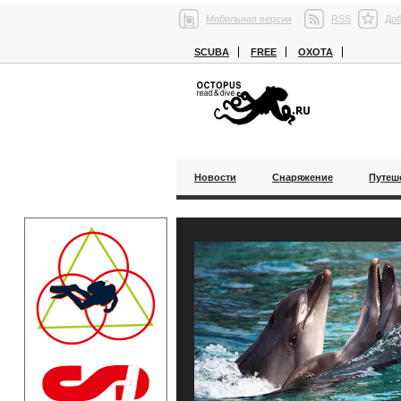
Мобильная версия
RSS
Доб
SCUBA
FREE
ОХОТА
Новости
Снаряжение
Путеш