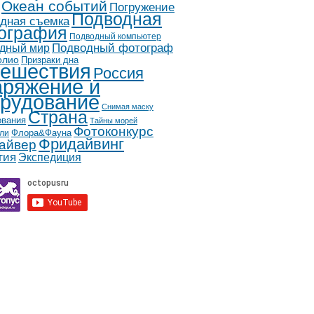
Океан событий
Погружение
Подводная
дная съемка
ография
Подводный компьютер
дный мир
Подводный фотограф
олио
Призраки дна
ешествия
Россия
ряжение и
рудование
Снимая маску
Страна
ования
Тайны морей
Фотоконкурс
Флора&Фауна
ли
Фридайвинг
айвер
гия
Экспедиция