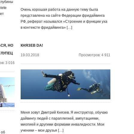
 глубины
lete
Очень хорошая работа на данную тему была
лет
представлена на сайте Федерации фридайвинга
РФ, реферат назывался «Строение и функции уха
в контексте фридайвинга» […]
СЯ, НО
КНЯЗЕВ DA!
ГЛУПЕЦ
19.03.2018
Просмотров: 4 911
в: 3 016
Меня зовут Дмитрий Князев. Я инструктор, обучаю
дайвингу людей с параплегией, ампутациями,
миопией и другими формами инвалидности. Мои
ученики – мои друзья […]
 об