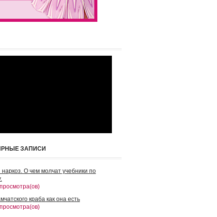
ЯРНЫЕ ЗАПИСИ
 наркоз. О чем молчат учебники по
.
 просмотра(ов)
мчатского краба как она есть
 просмотра(ов)