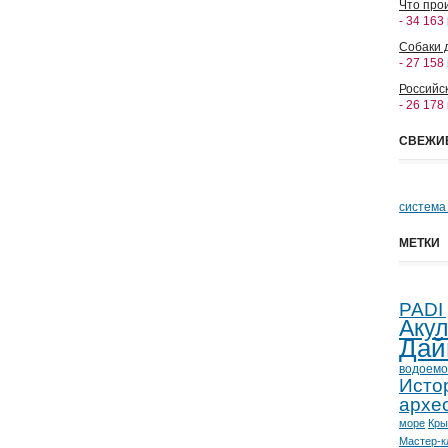
Что прои
- 34 163
Собаки 
- 27 158
Российс
- 26 178
СВЕЖИ
система
МЕТКИ
PADI
Аку
Дай
водоемо
Исто
архе
море
Кр
Мастер-к