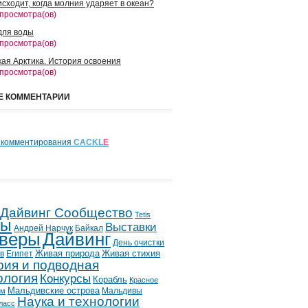
сходит, когда молния ударяет в океан?
 просмотра(ов)
для воды
 просмотра(ов)
кая Арктика. История освоения
 просмотра(ов)
Е КОММЕНТАРИИ
 комментирования
CACKL
E
 Дайвинг Сообщество
Tetis
лы
Выставки
Андрей Нарчук
Байкал
веры
Дайвинг
День очистки
в
Египет
Живая природа
Живая стихия
рия и подводная
ология
Конкурсы
Корабль
Красное
Мальдивские острова
Мальдивы
ым
Наука и технологии
ласс