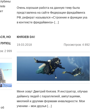
 глубины
lete
Очень хорошая работа на данную тему была
лет
представлена на сайте Федерации фридайвинга
РФ, реферат назывался «Строение и функции уха
в контексте фридайвинга» […]
СЯ, НО
КНЯЗЕВ DA!
ГЛУПЕЦ
19.03.2018
Просмотров: 4 892
в: 2 999
Меня зовут Дмитрий Князев. Я инструктор, обучаю
дайвингу людей с параплегией, ампутациями,
миопией и другими формами инвалидности. Мои
ученики – мои друзья […]
 об