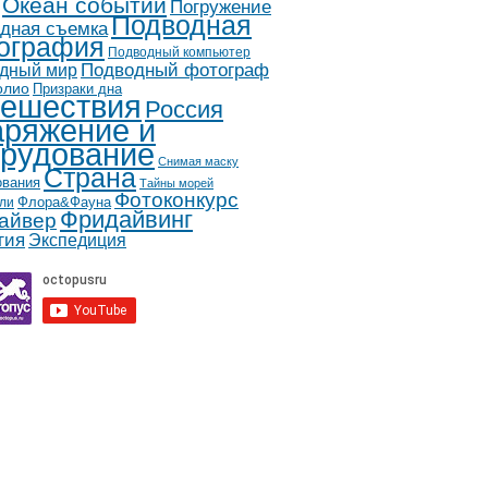
Океан событий
Погружение
Подводная
дная съемка
ография
Подводный компьютер
дный мир
Подводный фотограф
олио
Призраки дна
ешествия
Россия
ряжение и
рудование
Снимая маску
Страна
ования
Тайны морей
Фотоконкурс
Флора&Фауна
ли
Фридайвинг
айвер
гия
Экспедиция