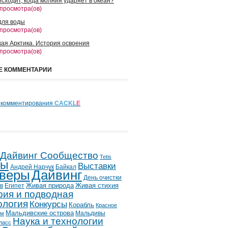
сходит, когда молния ударяет в океан?
 просмотра(ов)
для воды
 просмотра(ов)
кая Арктика. История освоения
 просмотра(ов)
Е КОММЕНТАРИИ
 комментирования
CACKL
E
 Дайвинг Сообщество
Tetis
лы
Выставки
Андрей Нарчук
Байкал
веры
Дайвинг
День очистки
в
Египет
Живая природа
Живая стихия
рия и подводная
ология
Конкурсы
Корабль
Красное
Мальдивские острова
Мальдивы
ым
Наука и технологии
ласс