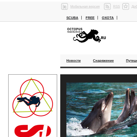
Мобильная версия
RSS
Доб
SCUBA
FREE
ОХОТА
Новости
Снаряжение
Путеш