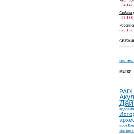
Что прои
- 34 147
Собаки 
- 27 138
Российс
- 26 161
СВЕЖИ
система
МЕТКИ
PADI
Аку
Дай
водоемо
Исто
архе
море
Кр
Мастер-к