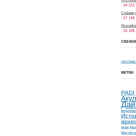
Что прои
- 34 152
Собаки 
- 27 146
Российс
- 26 166
СВЕЖИ
система
МЕТКИ
PADI
Аку
Дай
водоемо
Исто
архе
море
Кр
Мастер-к