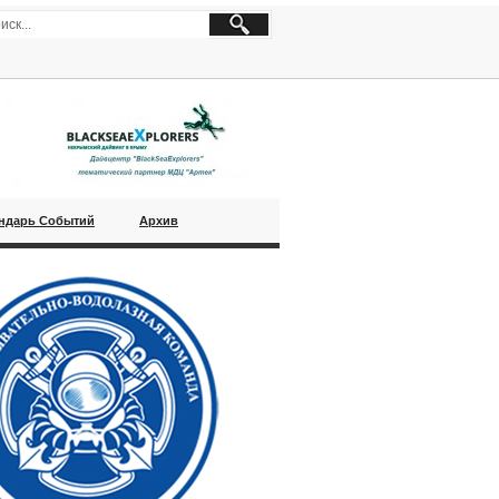
ндарь Событий
Архив