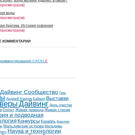
сходит, когда молния ударяет в океан?
 просмотра(ов)
для воды
 просмотра(ов)
кая Арктика. История освоения
 просмотра(ов)
Е КОММЕНТАРИИ
 комментирования
CACKL
E
 Дайвинг Сообщество
Tetis
лы
Выставки
Андрей Нарчук
Байкал
веры
Дайвинг
День очистки
в
Египет
Живая природа
Живая стихия
рия и подводная
ология
Конкурсы
Корабль
Красное
Мальдивские острова
Мальдивы
ым
Наука и технологии
ласс