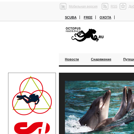
Мобильная версия
RSS
Доб
SCUBA
FREE
ОХОТА
Новости
Снаряжение
Путеш