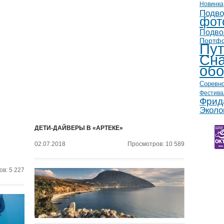
Новинка
Подво
фот
Подво
Портф
Пут
Сна
обо
Соревн
Фестива
Фрид
Эколо
ДЕТИ-ДАЙВЕРЫ В «АРТЕКЕ»
02.07.2018
Просмотров: 10 589
в: 5 227