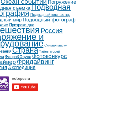
Океан событий
Погружение
Подводная
дная съемка
ография
Подводный компьютер
дный мир
Подводный фотограф
олио
Призраки дна
ешествия
Россия
ряжение и
рудование
Снимая маску
Страна
ования
Тайны морей
Фотоконкурс
Флора&Фауна
ли
Фридайвинг
айвер
гия
Экспедиция