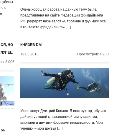
 глубины
lete
Очень хорошая работа на данную тему была
лет
представлена на сайте Федерации фридайвинга
РФ, реферат назывался «Строение и функции уха
в контексте фридайвинга» […]
СЯ, НО
КНЯЗЕВ DA!
ГЛУПЕЦ
19.03.2018
Просмотров: 4 900
в: 3 005
Меня зовут Дмитрий Князев. Я инструктор, обучаю
дайвингу людей с параплегией, ампутациями,
миопией и другими формами инвалидности. Мои
ученики – мои друзья […]
 об