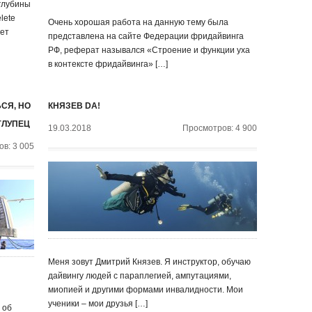
 глубины
lete
Очень хорошая работа на данную тему была
лет
представлена на сайте Федерации фридайвинга
РФ, реферат назывался «Строение и функции уха
в контексте фридайвинга» […]
СЯ, НО
КНЯЗЕВ DA!
ГЛУПЕЦ
19.03.2018
Просмотров: 4 900
в: 3 005
Меня зовут Дмитрий Князев. Я инструктор, обучаю
дайвингу людей с параплегией, ампутациями,
миопией и другими формами инвалидности. Мои
ученики – мои друзья […]
 об