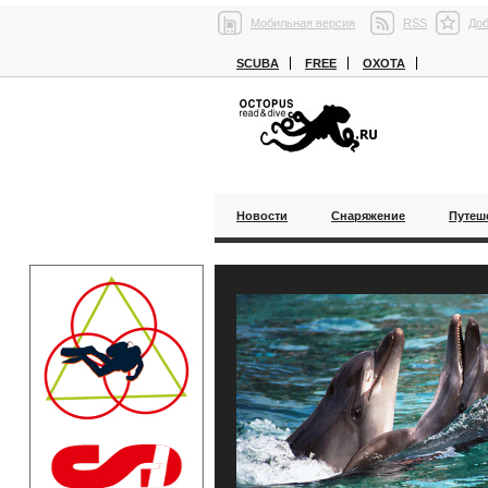
Мобильная версия
RSS
Доб
SCUBA
FREE
ОХОТА
Новости
Снаряжение
Путеш