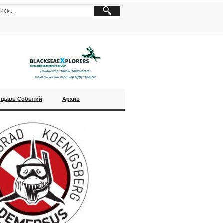
ндарь Событий
Архив