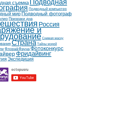
Подводная
дная съемка
ография
Подводный компьютер
дный мир
Подводный фотограф
олио
Призраки дна
ешествия
Россия
ряжение и
рудование
Снимая маску
Страна
ования
Тайны морей
Фотоконкурс
Флора&Фауна
ли
Фридайвинг
айвер
гия
Экспедиция