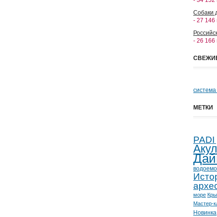
- 34 152
Собаки 
- 27 146
Российс
- 26 166
СВЕЖИ
система
МЕТКИ
PADI
Аку
Дай
водоемо
Исто
архе
море
Кр
Мастер-к
Новинка