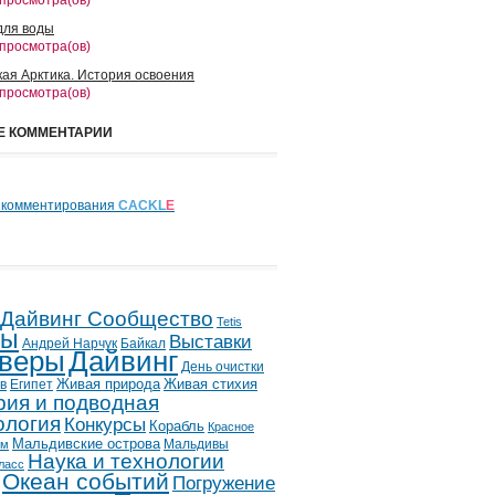
 просмотра(ов)
для воды
 просмотра(ов)
кая Арктика. История освоения
 просмотра(ов)
Е КОММЕНТАРИИ
 комментирования
CACKL
E
 Дайвинг Сообщество
Tetis
лы
Выставки
Андрей Нарчук
Байкал
веры
Дайвинг
День очистки
в
Египет
Живая природа
Живая стихия
рия и подводная
ология
Конкурсы
Корабль
Красное
Мальдивские острова
Мальдивы
ым
Наука и технологии
ласс
Океан событий
Погружение