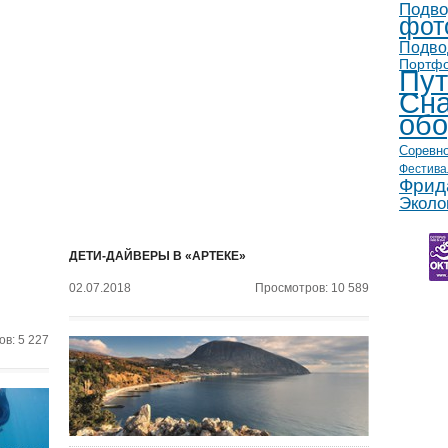
Подво
фот
Подво
Портф
Пут
Сна
обо
Соревн
Фестива
Фрид
Эколо
ДЕТИ-ДАЙВЕРЫ В «АРТЕКЕ»
02.07.2018
Просмотров: 10 589
в: 5 227