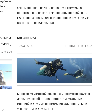
 глубины
lete
Очень хорошая работа на данную тему была
лет
представлена на сайте Федерации фридайвинга
РФ, реферат назывался «Строение и функции уха
в контексте фридайвинга» […]
СЯ, НО
КНЯЗЕВ DA!
ГЛУПЕЦ
19.03.2018
Просмотров: 4 892
в: 2 999
Меня зовут Дмитрий Князев. Я инструктор, обучаю
дайвингу людей с параплегией, ампутациями,
миопией и другими формами инвалидности. Мои
ученики – мои друзья […]
 об