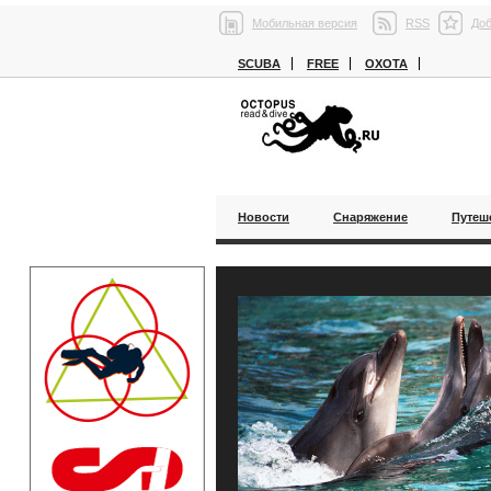
Мобильная версия
RSS
Доб
SCUBA
FREE
ОХОТА
Новости
Снаряжение
Путеш