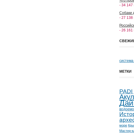
Что прои
- 34 147
Собаки 
- 27 138
Российс
- 26 161
СВЕЖИ
система
МЕТКИ
PADI
Аку
Дай
водоемо
Исто
архе
море
Кр
Мастер-к