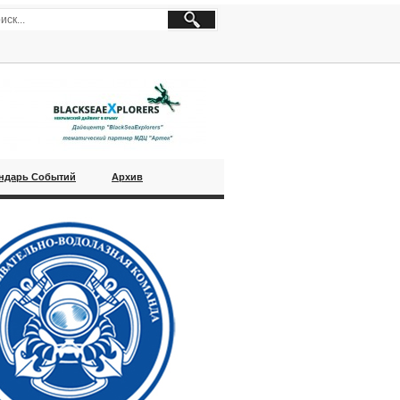
ндарь Событий
Архив