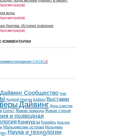
сходит, когда молния ударяет в океан?
 просмотра(ов)
для воды
 просмотра(ов)
кая Арктика. История освоения
 просмотра(ов)
Е КОММЕНТАРИИ
 комментирования
CACKL
E
 Дайвинг Сообщество
Tetis
лы
Выставки
Андрей Нарчук
Байкал
веры
Дайвинг
День очистки
в
Египет
Живая природа
Живая стихия
рия и подводная
ология
Конкурсы
Корабль
Красное
Мальдивские острова
Мальдивы
ым
Наука и технологии
ласс