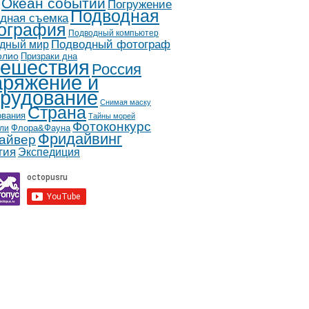
Океан событий
Погружение
Подводная
дная съемка
ография
Подводный компьютер
дный мир
Подводный фотограф
олио
Призраки дна
ешествия
Россия
ряжение и
рудование
Снимая маску
Страна
ования
Тайны морей
Фотоконкурс
Флора&Фауна
ли
Фридайвинг
айвер
гия
Экспедиция