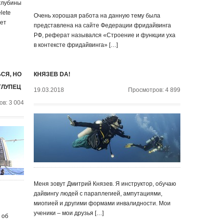
 глубины
lete
Очень хорошая работа на данную тему была
лет
представлена на сайте Федерации фридайвинга
РФ, реферат назывался «Строение и функции уха
в контексте фридайвинга» […]
СЯ, НО
КНЯЗЕВ DA!
ГЛУПЕЦ
19.03.2018
Просмотров: 4 899
в: 3 004
Меня зовут Дмитрий Князев. Я инструктор, обучаю
дайвингу людей с параплегией, ампутациями,
миопией и другими формами инвалидности. Мои
ученики – мои друзья […]
 об