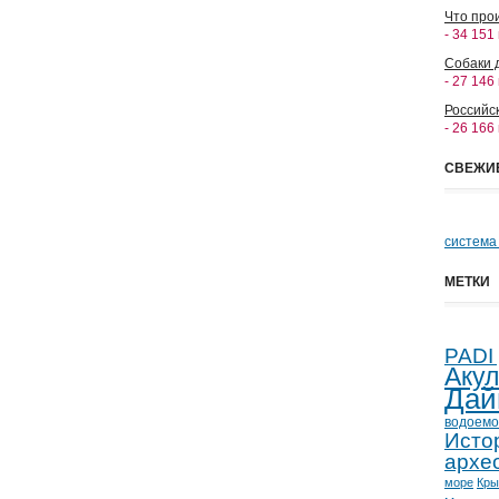
Что прои
- 34 151
Собаки 
- 27 146
Российс
- 26 166
СВЕЖИ
система
МЕТКИ
PADI
Аку
Дай
водоемо
Исто
архе
море
Кр