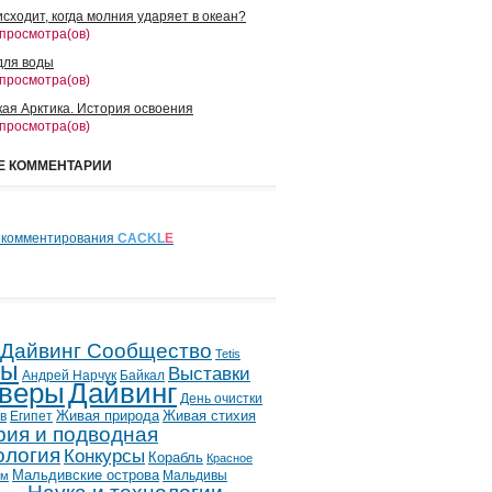
сходит, когда молния ударяет в океан?
 просмотра(ов)
для воды
 просмотра(ов)
кая Арктика. История освоения
 просмотра(ов)
Е КОММЕНТАРИИ
 комментирования
CACKL
E
 Дайвинг Сообщество
Tetis
лы
Выставки
Андрей Нарчук
Байкал
веры
Дайвинг
День очистки
в
Египет
Живая природа
Живая стихия
рия и подводная
ология
Конкурсы
Корабль
Красное
Мальдивские острова
Мальдивы
ым