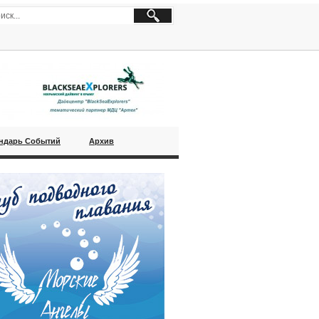
ндарь Событий
Архив