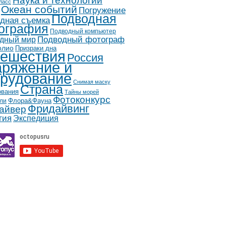
Наука и технологии
ласс
Океан событий
Погружение
Подводная
дная съемка
ография
Подводный компьютер
дный мир
Подводный фотограф
олио
Призраки дна
ешествия
Россия
ряжение и
рудование
Снимая маску
Страна
ования
Тайны морей
Фотоконкурс
Флора&Фауна
ли
Фридайвинг
айвер
гия
Экспедиция