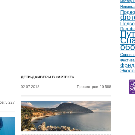
Мастер-к
Новинка
Подво
фот
Подво
Портф
Пут
Сна
обо
Соревн
Фестива
Фрид
Эколо
ДЕТИ-ДАЙВЕРЫ В «АРТЕКЕ»
02.07.2018
Просмотров: 10 588
в: 5 227