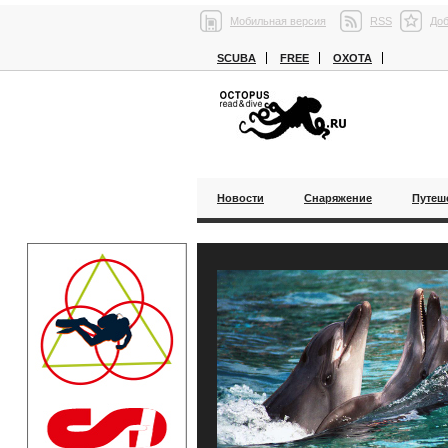
Мобильная версия
RSS
Доб
SCUBA
FREE
ОХОТА
Новости
Снаряжение
Путеш