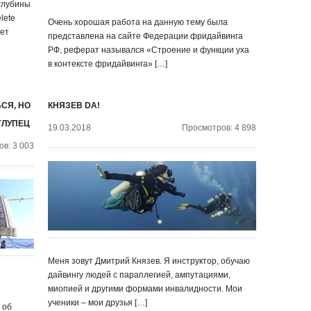
 глубины
lete
Очень хорошая работа на данную тему была
лет
представлена на сайте Федерации фридайвинга
РФ, реферат назывался «Строение и функции уха
в контексте фридайвинга» […]
СЯ, НО
КНЯЗЕВ DA!
ГЛУПЕЦ
19.03.2018
Просмотров: 4 898
в: 3 003
Меня зовут Дмитрий Князев. Я инструктор, обучаю
дайвингу людей с параплегией, ампутациями,
миопией и другими формами инвалидности. Мои
ученики – мои друзья […]
 об