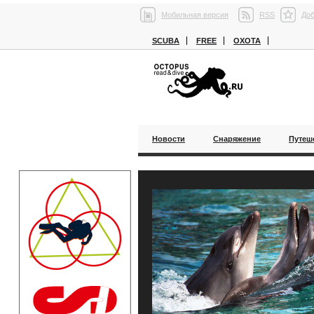
Мобильная версия
RSS
Доб
SCUBA
FREE
ОХОТА
Новости
Снаряжение
Путеш