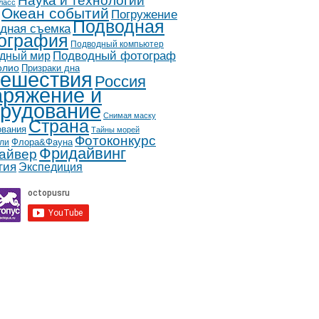
Наука и технологии
ласс
Океан событий
Погружение
Подводная
дная съемка
ография
Подводный компьютер
дный мир
Подводный фотограф
олио
Призраки дна
ешествия
Россия
ряжение и
рудование
Снимая маску
Страна
ования
Тайны морей
Фотоконкурс
Флора&Фауна
ли
Фридайвинг
айвер
гия
Экспедиция