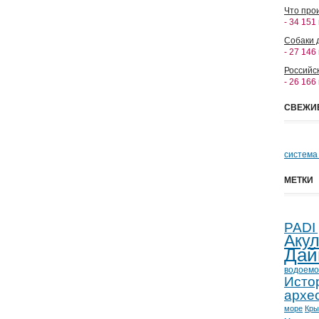
Что прои
- 34 151
Собаки 
- 27 146
Российс
- 26 166
СВЕЖИ
система
МЕТКИ
PADI
Аку
Дай
водоемо
Исто
архе
море
Кр