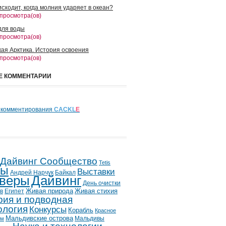
сходит, когда молния ударяет в океан?
 просмотра(ов)
для воды
 просмотра(ов)
кая Арктика. История освоения
 просмотра(ов)
Е КОММЕНТАРИИ
 комментирования
CACKL
E
 Дайвинг Сообщество
Tetis
лы
Выставки
Андрей Нарчук
Байкал
веры
Дайвинг
День очистки
в
Египет
Живая природа
Живая стихия
рия и подводная
ология
Конкурсы
Корабль
Красное
Мальдивские острова
Мальдивы
ым