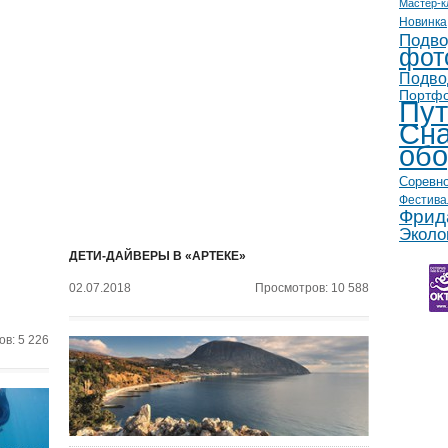
Мастер-к
Новинка
Подво
фот
Подво
Портф
Пут
Сна
обо
Соревн
Фестива
Фрид
Эколо
ДЕТИ-ДАЙВЕРЫ В «АРТЕКЕ»
02.07.2018
Просмотров: 10 588
в: 5 226