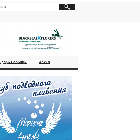
ндарь Событий
Архив