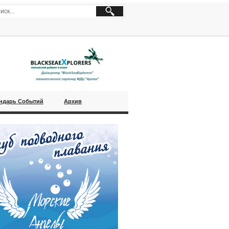
ндарь Событий
Архив