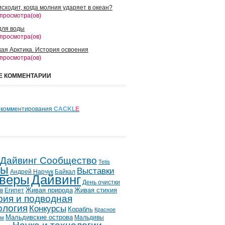
сходит, когда молния ударяет в океан?
 просмотра(ов)
для воды
 просмотра(ов)
кая Арктика. История освоения
 просмотра(ов)
Е КОММЕНТАРИИ
 комментирования
CACKL
E
 Дайвинг Сообщество
Tetis
лы
Выставки
Андрей Нарчук
Байкал
веры
Дайвинг
День очистки
в
Египет
Живая природа
Живая стихия
рия и подводная
ология
Конкурсы
Корабль
Красное
Мальдивские острова
Мальдивы
ым