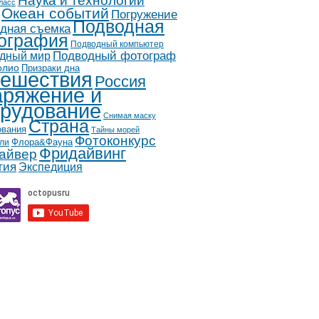
Наука и технологии
ласс
Океан событий
Погружение
Подводная
дная съемка
ография
Подводный компьютер
дный мир
Подводный фотограф
олио
Призраки дна
ешествия
Россия
ряжение и
рудование
Снимая маску
Страна
ования
Тайны морей
Фотоконкурс
Флора&Фауна
ли
Фридайвинг
айвер
гия
Экспедиция