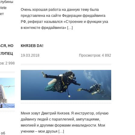
 глубины
lete
Очень хорошая работа на данную тему была
лет
представлена на сайте Федерации фридайвинга
РФ, реферат назывался «Строение и функции уха
в контексте фридайвинга» […]
СЯ, НО
КНЯЗЕВ DA!
ГЛУПЕЦ
19.03.2018
Просмотров: 4 892
в: 2 998
Меня зовут Дмитрий Князев. Я инструктор, обучаю
дайвингу людей с параплегией, ампутациями,
миопией и другими формами инвалидности. Мои
ученики – мои друзья […]
 об