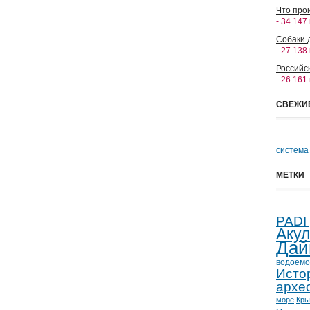
Что прои
- 34 147
Собаки 
- 27 138
Российс
- 26 161
СВЕЖИ
система
МЕТКИ
PADI
Аку
Дай
водоемо
Исто
архе
море
Кр