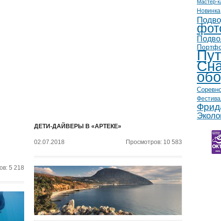
Мастер-к
Новинка
Подво
фот
Подво
Портф
Пут
Сна
обо
Соревн
Фестива
Фрид
Эколо
ДЕТИ-ДАЙВЕРЫ В «АРТЕКЕ»
02.07.2018
Просмотров: 10 583
в: 5 218