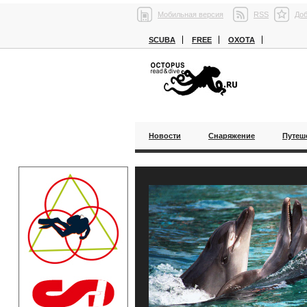
Мобильная версия
RSS
Доб
SCUBA
FREE
ОХОТА
Новости
Снаряжение
Путеш